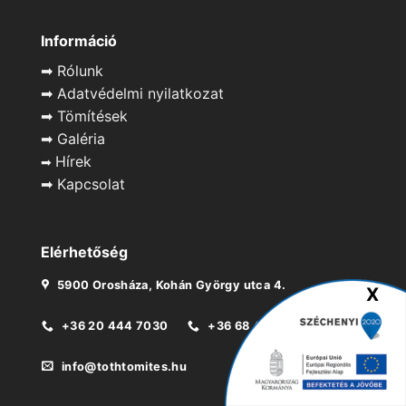
Információ
➡
Rólunk
➡
Adatvédelmi nyilatkozat
➡
Tömítések
➡
Galéria
Hírek
➡
➡
Kapcsolat
Elérhetőség
5900 Orosháza, Kohán György utca 4.
+36 20 444 7030
+36 68 411 835
info@tothtomites.hu