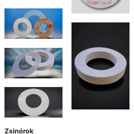
Zsinórok