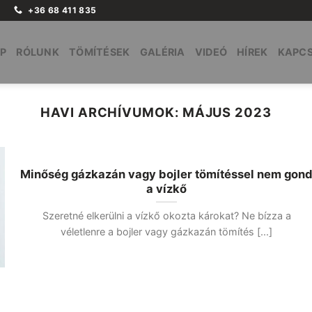
+36 68 411 835
P
RÓLUNK
TÖMÍTÉSEK
GALÉRIA
VIDEÓ
HÍREK
KAPC
HAVI ARCHÍVUMOK:
MÁJUS 2023
Minőség gázkazán vagy bojler tömítéssel nem gon
a vízkő
Szeretné elkerülni a vízkő okozta károkat? Ne bízza a
véletlenre a bojler vagy gázkazán tömítés [...]