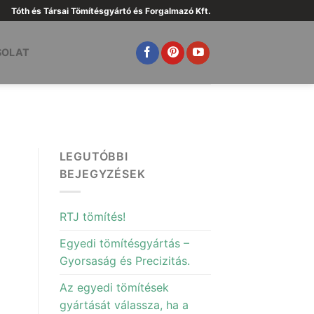
Tóth és Társai Tömítésgyártó és Forgalmazó Kft.
SOLAT
LEGUTÓBBI
BEJEGYZÉSEK
d
RTJ tömítés!
Egyedi tömítésgyártás –
Gyorsaság és Precizitás.
Az egyedi tömítések
gyártását válassza, ha a