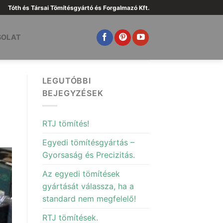
Tóth és Társai Tömítésgyártó és Forgalmazó Kft.
SOLAT
LEGUTÓBBI
BEJEGYZÉSEK
RTJ tömítés!
Egyedi tömítésgyártás –
Gyorsaság és Precizitás.
Az egyedi tömítések
gyártását válassza, ha a
standard nem megfelelő!
RTJ tömítések.