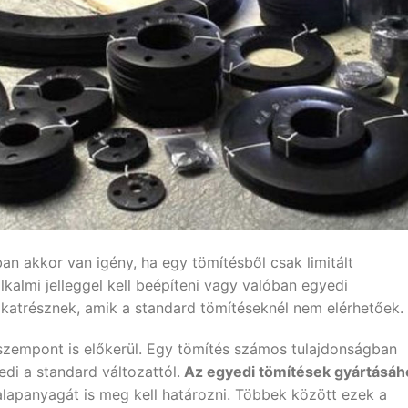
an akkor van igény, ha egy tömítésből csak limitált
almi jelleggel kell beépíteni vagy valóban egyedi
alkatrésznek, amik a standard tömítéseknél nem elérhetőek.
szempont is előkerül. Egy tömítés számos tulajdonságban
di a standard változattól.
Az egyedi tömítések gyártásáh
 alapanyagát is meg kell határozni. Többek között ezek a