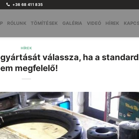
+36 68 411 835
P
RÓLUNK
TÖMÍTÉSEK
GALÉRIA
VIDEÓ
HÍREK
KAPC
HÍREK
gyártását válassza, ha a standard
em megfelelő!