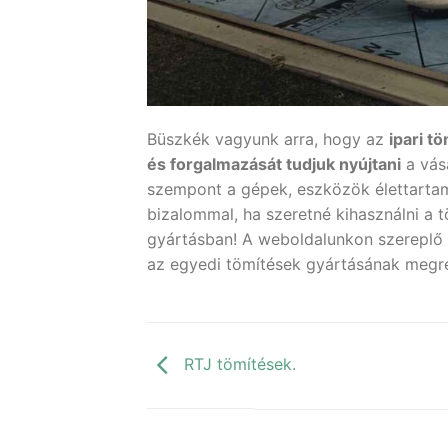
Büszkék vagyunk arra, hogy az
ipari t
és forgalmazását tudjuk nyújtani
a vás
szempont a gépek, eszközök élettarta
bizalommal, ha szeretné kihasználni a 
gyártásban! A weboldalunkon szereplő 
az egyedi tömítések gyártásának megr
RTJ tömítések.