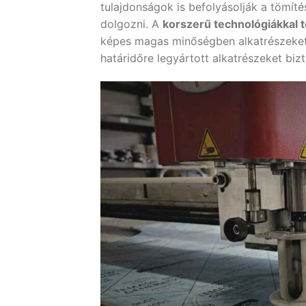
tulajdonságok is befolyásolják a tömíté
dolgozni. A
korszerű technológiákkal 
képes magas minőségben alkatrészeket 
határidőre legyártott alkatrészeket bizt