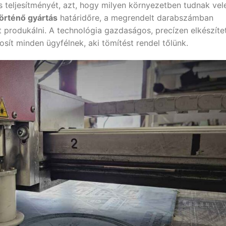
s teljesítményét, azt, hogy milyen környezetben tudnak vel
történő gyártás
határidőre, a megrendelt darabszámban
produkálni. A technológia gazdaságos, precízen elkészítet
osít minden ügyfélnek, aki tömítést rendel tőlünk.