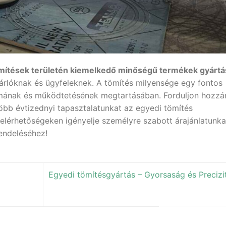
ömítések területén kiemelkedő minőségű termékek gyártá
árlóknak és ügyfeleknek. A tömítés milyensége egy fontos
mának és működtetésének megtartásában. Forduljon hozzá
több évtizednyi tapasztalatunkat az egyedi tömítés
elérhetőségeken igényelje személyre szabott árajánlatunka
endeléséhez!
Egyedi tömítésgyártás – Gyorsaság és Precizit