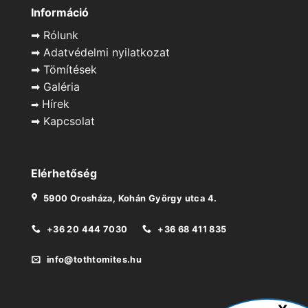
Információ
➡
Rólunk
➡
Adatvédelmi nyilatkozat
➡
Tömítések
➡
Galéria
Hírek
➡
➡
Kapcsolat
Elérhetőség
5900 Orosháza, Kohán György utca 4.
+36 20 444 7030
+36 68 411 835
info@tothtomites.hu