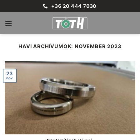
Skip
+36 20 444 7030
to
content
HAVI ARCHÍVUMOK:
NOVEMBER 2023
23
nov