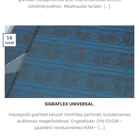
körülményekhez. Alkalmazási terület: [...]
14
szept
SIGRAFLEX UNIVERSAL.
Impregnált grafitból készült tömítőlap perforált rozsdamentes
acéllemez megerősítéssel. Engedélyek: DIN-DVGW –
gázellátó rendszerekhez BAM – [...]