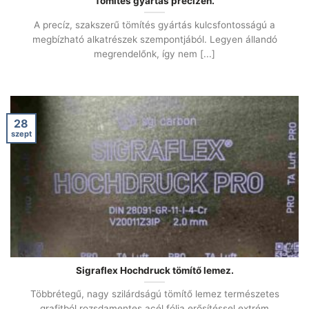
Tömítés gyártás precízen.
A precíz, szakszerű tömítés gyártás kulcsfontosságú a
megbízható alkatrészek szempontjából. Legyen állandó
megrendelőnk, így nem [...]
28
szept
Sigraflex Hochdruck tömítő lemez.
Többrétegű, nagy szilárdságú tömítő lemez természetes
grafitból rozsdamentes acél fólia erősítéssel extrém