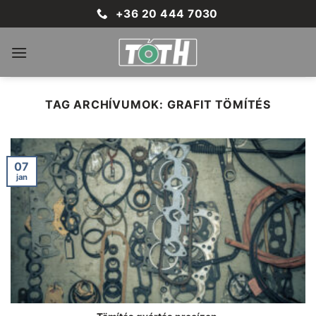
Skip
+36 20 444 7030
to
content
TAG ARCHÍVUMOK:
GRAFIT TÖMÍTÉS
07
jan