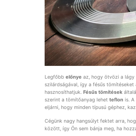
Legfőbb
előnye
az, hogy ötvözi a lágy
szilárdságával, így a fésűs tömítéseket
hasznosíthatjuk.
Fésűs tömítések
által
szerint a tömítőanyag lehet
teflon
is. A
eljárni, hogy minden típusú géphez, ka
Cégünk nagy hangsúlyt fektet arra, ho
között, így Ön sem bánja meg, ha hozzá