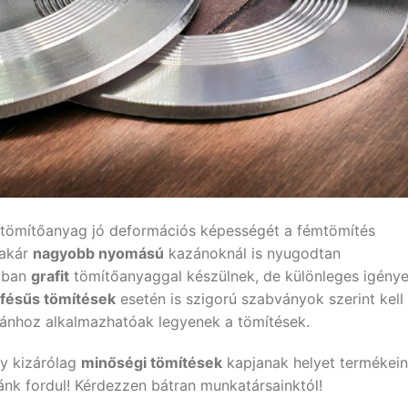
 tömítőanyag jó deformációs képességét a fémtömítés
 akár
nagyobb nyomású
kazánoknál is nyugodtan
ában
grafit
tömítőanyaggal készülnek, de különleges igény
fésűs tömítések
esetén is szigorú szabványok szerint kell
zánhoz alkalmazhatóak legyenek a tömítések.
gy kizárólag
minőségi tömítések
kapjanak helyet termékei
nk fordul! Kérdezzen bátran munkatársainktól!