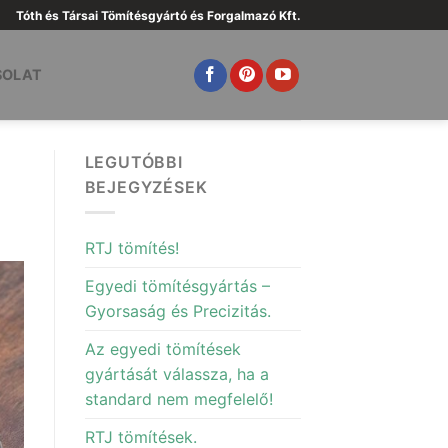
Tóth és Társai Tömítésgyártó és Forgalmazó Kft.
SOLAT
LEGUTÓBBI
BEJEGYZÉSEK
RTJ tömítés!
Egyedi tömítésgyártás –
Gyorsaság és Precizitás.
Az egyedi tömítések
gyártását válassza, ha a
standard nem megfelelő!
RTJ tömítések.