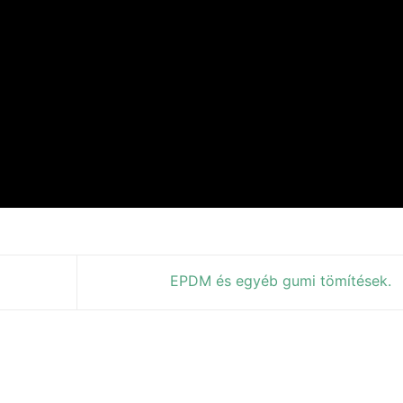
EPDM és egyéb gumi tömítések.