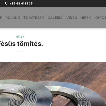
+36 68 411 835
P
RÓLUNK
TÖMÍTÉSEK
GALÉRIA
VIDEÓ
HÍREK
KAPC
HÍREK
Fésűs tömítés.