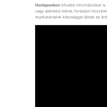
Honlapunkon
bővebb információkat is t
vagy ajánlatot kérne, forduljon hozzán
munkatársaink készséggel állnak az ér