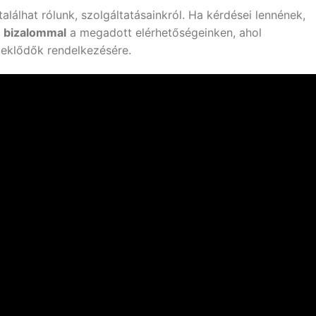
alálhat rólunk, szolgáltatásainkról. Ha kérdései lennének,
k
bizalommal
a megadott elérhetőségeinken, ahol
deklődők rendelkezésére.