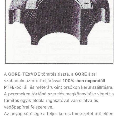
A
GORE-TEx® DE
tömítés tiszta, a
GORE
által
szabadalmaztatott eljárással
100%-ban expan­dált
PTFE
-ből áll és méteráruként orsókon kerül szállításra.
A peremeken történő szerelés megkönnyítése végett a
tömítés egyik oldala ragasztóval van ellátva és
védőpapírral felszerelve.
Az anyag sűrűsége a teljes keresztmetszetet átölelően