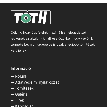
Célunk, hogy ügyfeleink maximálisan elégedettek
legyenek az általunk kínált eszközökkel, hogy vevőink
termékeibe, munkagépeibe is csak a legjobb tömítések
kerüljenek.
Információ
➡
Rólunk
➡
Adatvédelmi nyilatkozat
➡
Tömítések
➡
Galéria
Hírek
➡
➡
Kapcsolat