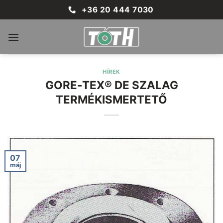
Skip
+36 20 444 7030
to
content
HÍREK
GORE-TEX® DE SZALAG
TERMÉKISMERTETŐ
07
máj