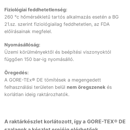
Fiziológiai feddhetetlenség:
260 °c hőmérsékletű tartós alkalmazás esetén a BG
21.sz. szerint fiziológiailag feddhetetlen, az FDA
előírásainak megfelel.
Nyomásállóság:
Üzemi körülményektől és beépítési viszonyoktól
függően 150 bar-ig nyomásálló.
Öregedés:
A GORE-TEx® DE tömítések a megengedett
felhasználási területen belül
nem öregszenek
és
korlátlan ideig raktározhatók.
A raktárkészlet korlátozott, így a
GORE-TEX® DE
szalagok a készlet erejéig elérhetőek.