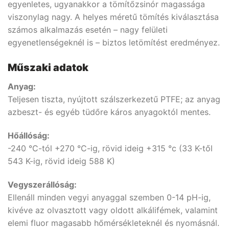
egyenletes, ugyanakkor a tömítőzsinór magassága
viszonylag nagy. A helyes méretű tömítés kiválasztása
számos alkalmazás esetén – nagy felületi
egyenetlenségeknél is – biztos letömítést eredményez.
Műszaki adatok
Anyag:
Teljesen tiszta, nyújtott szálszerkezetű PTFE; az anyag
azbeszt- és egyéb tüdőre káros anyagoktól mentes.
Hőállóság:
-240 °C-tól +270 °C-ig, rövid ideig +315 °c (33 K-től
543 K-ig, rövid ideig 588 K)
Vegyszerállóság:
Ellenáll minden vegyi anyaggal szemben 0-14 pH-ig,
kivéve az olvasztott vagy oldott alkálifémek, valamint
elemi fluor magasabb hőmérsékleteknél és nyomásnál.