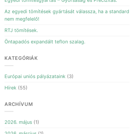
Egyedi tömítésgyártás – Gyorsaság és Precizitás.
Az egyedi tömítések gyártását válassza, ha a standard
nem megfelelő!
RTJ tömítések.
Öntapadós expandált teflon szalag.
KATEGÓRIÁK
Európai uniós pályázataink
(3)
Hírek
(55)
ARCHÍVUM
2026. május
(1)
2026. március
(1)