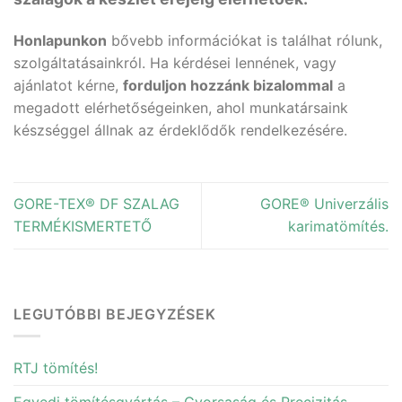
Honlapunkon
bővebb információkat is találhat rólunk,
szolgáltatásainkról. Ha kérdései lennének, vagy
ajánlatot kérne,
forduljon hozzánk bizalommal
a
megadott elérhetőségeinken, ahol munkatársaink
készséggel állnak az érdeklődők rendelkezésére.
GORE-TEX® DF SZALAG
GORE® Univerzális
TERMÉKISMERTETŐ
karimatömítés.
LEGUTÓBBI BEJEGYZÉSEK
RTJ tömítés!