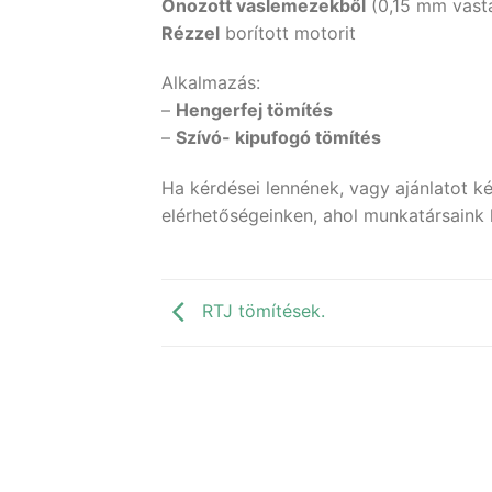
Ónozott vaslemezekből
(0,15 mm vast
Rézzel
borított motorit
Alkalmazás:
–
Hengerfej tömítés
–
Szívó- kipufogó tömítés
Ha kérdései lennének, vagy ajánlatot ké
elérhetőségeinken, ahol munkatársaink 
RTJ tömítések.