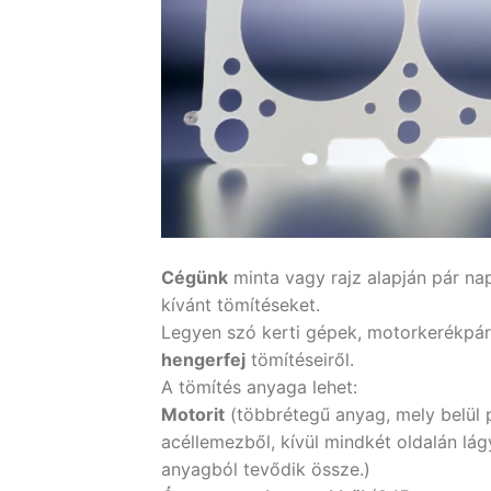
Cégünk
minta vagy rajz alapján pár nap
kívánt tömítéseket.
Legyen szó kerti gépek, motorkerékpá
hengerfej
tömítéseiről.
A tömítés anyaga lehet:
Motorit
(többrétegű anyag, mely belül 
acéllemezből, kívül mindkét oldalán lá
anyagból tevődik össze.)