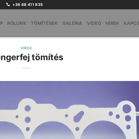
+36 68 411 835
P
RÓLUNK
TÖMÍTÉSEK
GALÉRIA
VIDEÓ
HÍREK
KAPC
HÍREK
ngerfej tömítés