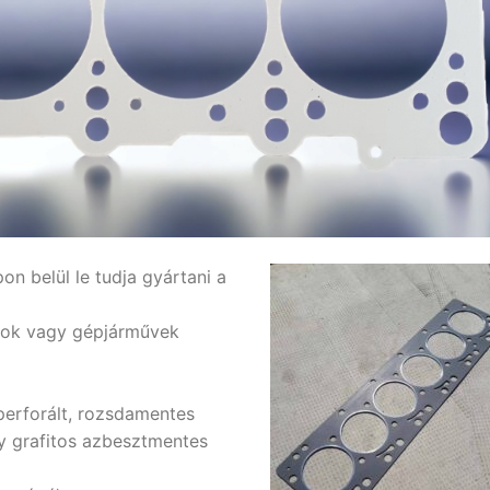
on belül le tudja gyártani a
rok vagy gépjárművek
perforált, rozsdamentes
gy grafitos azbesztmentes