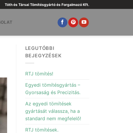
Tóth és Társai Tömítésgyártó és Forgalmazó Kft.
SOLAT
LEGUTÓBBI
BEJEGYZÉSEK
RTJ tömítés!
Egyedi tömítésgyártás –
Gyorsaság és Precizitás.
Az egyedi tömítések
gyártását válassza, ha a
standard nem megfelelő!
RTJ tömítések.