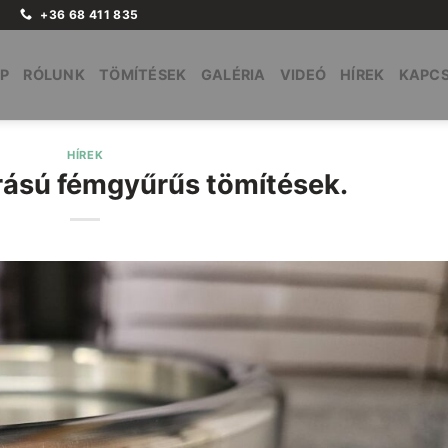
+36 68 411 835
P
RÓLUNK
TÖMÍTÉSEK
GALÉRIA
VIDEÓ
HÍREK
KAPC
HÍREK
rású fémgyűrűs tömítések.