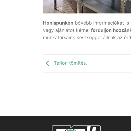
Honlapunkon
bővebb információkat is t
vagy ajánlatot kérne,
forduljon hozzán
munkatársaink készséggel állnak az ér
Teflon tömítés.