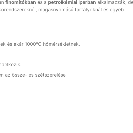
ban
finomítókban
és a
petrolkémiai iparban
alkalmazzák, d
sőrendszereknél, magasnyomású tartályoknál és egyéb
nek és akár 1000°C hőmérsékletnek.
delkezik.
n az össze- és szétszerelése