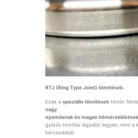
RTJ (Ring Type Joint) tömítések.
Ezek a
speciális tömítések
tömör fémbő
nagy
nyomásnak és magas hőmérsékletne
gyűrűs tömítés lágyabb legyen, mint a
károsodását.