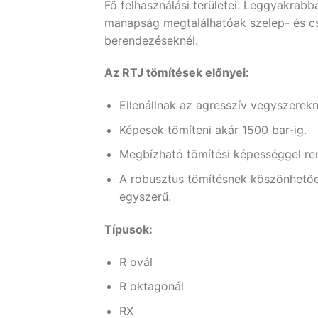
Fő felhasználási területei: Leggyakrab
manapság megtalálhatóak szelep- és c
berendezéseknél.
Az RTJ tömítések előnyei:
Ellenállnak az agresszív vegyszerek
Képesek tömíteni akár 1500 bar-ig.
Megbízható tömítési képességgel ren
A robusztus tömítésnek köszönhetőe
egyszerű.
Típusok:
R ovál
R oktagonál
RX