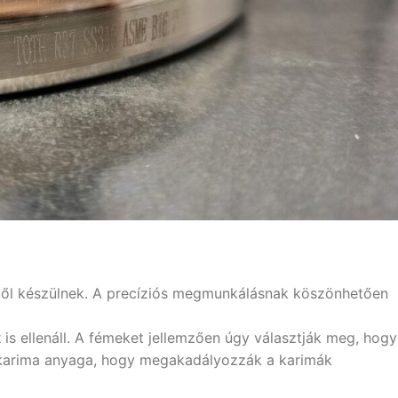
l készülnek. A precíziós megmunkálásnak köszönhetően
k
is ellenáll. A fémeket jellemzően úgy választják meg, hogy
 karima anyaga, hogy megakadályozzák a karimák