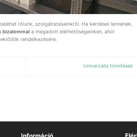
alálhat rólunk, szolgáltatásainkról. Ha kérdései lennének,
k bizalommal
a megadott elérhetőségeinken, ahol
deklődők rendelkezésére.
Univerzális tömítések
Információ
Elé