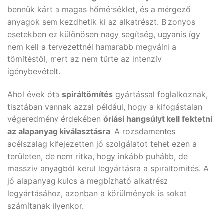
bennük kárt a magas hőmérséklet, és a mérgező
anyagok sem kezdhetik ki az alkatrészt. Bizonyos
esetekben ez különösen nagy segítség, ugyanis így
nem kell a tervezettnél hamarabb megválni a
tömítéstől, mert az nem tűrte az intenzív
igénybevételt.
Ahol évek óta
spiráltömítés
gyártással foglalkoznak,
tisztában vannak azzal például, hogy a kifogástalan
végeredmény érdekében
óriási hangsúlyt kell fektetni
az alapanyag kiválasztásra
. A rozsdamentes
acélszalag kifejezetten jó szolgálatot tehet ezen a
területen, de nem ritka, hogy inkább puhább, de
masszív anyagból kerül legyártásra a spiráltömítés. A
jó alapanyag kulcs a megbízható alkatrész
legyártásához, azonban a körülmények is sokat
számítanak ilyenkor.