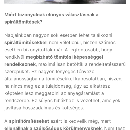
Miért bizonyulnak előnyös választásnak a
spiráltömítések?
Napjainkban nagyon sok esetben lehet találkozni
spiráltömítésekkel
, nem véletlenül, hiszen számos
esetben bizonyítottak már. A legfontosabb, hogy
rendkívül
megbízható tömítési képességgel
rendelkeznek
, maximálisan betöltik a rendeltetésszerű
szerepüket. Ez nagyon lényeges tényező
általánosságban a tömítésekkel kapcsolatban, hiszen,
ha nincs meg ez a tulajdonság, úgy az alkatrész
képtelen lesz meggátolni az anyagáramlást a
rendszerbe. Ez súlyos hibákhoz is vezethet, amelyek
javítása hosszadalmas és költséges.
A
spiráltömítéseket
azért is kedvelik még, mert
ellenállnak a szélsőséges körülményeknek
. Nem tesz