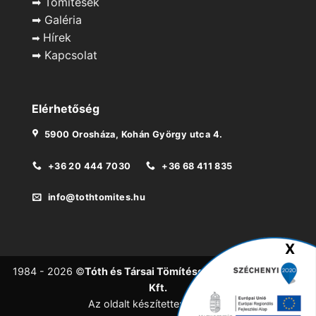
➡
Tömítések
➡
Galéria
Hírek
➡
➡
Kapcsolat
Elérhetőség
5900 Orosháza, Kohán György utca 4.
+36 20 444 7030
+36 68 411 835
info@tothtomites.hu
1984 - 2026 ©
Tóth és Társai Tömítésgyártó és Forgalmazó
Kft.
Az oldalt készítette:
KeeriWeb