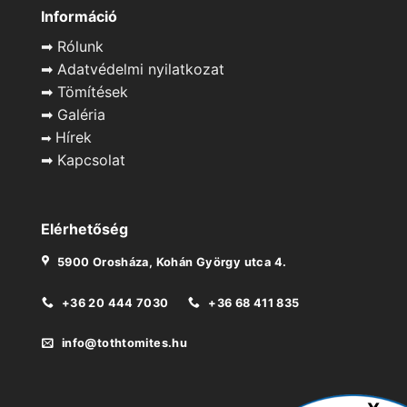
Információ
➡
Rólunk
➡
Adatvédelmi nyilatkozat
➡
Tömítések
➡
Galéria
Hírek
➡
➡
Kapcsolat
Elérhetőség
5900 Orosháza, Kohán György utca 4.
+36 20 444 7030
+36 68 411 835
info@tothtomites.hu