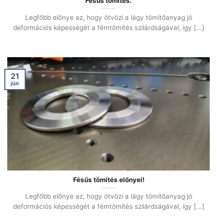
Fésűs tömítés.
Legfőbb előnye az, hogy ötvözi a lágy tömítőanyag jó
deformációs képességét a fémtömítés szilárdságával, így [...]
21
jún
Fésűs tömítés előnyei!
Legfőbb előnye az, hogy ötvözi a lágy tömítőanyag jó
deformációs képességét a fémtömítés szilárdságával, így [...]