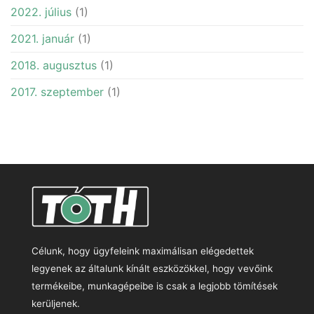
2022. július
(1)
2021. január
(1)
2018. augusztus
(1)
2017. szeptember
(1)
Célunk, hogy ügyfeleink maximálisan elégedettek
legyenek az általunk kínált eszközökkel, hogy vevőink
termékeibe, munkagépeibe is csak a legjobb tömítések
kerüljenek.