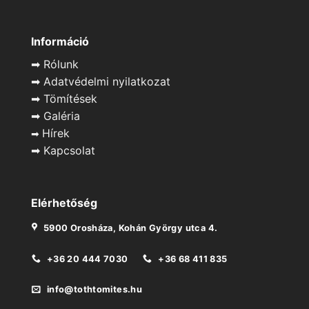
Információ
➡
Rólunk
➡
Adatvédelmi nyilatkozat
➡
Tömítések
➡
Galéria
Hírek
➡
➡
Kapcsolat
Elérhetőség
5900 Orosháza, Kohán György utca 4.
+36 20 444 7030
+36 68 411 835
info@tothtomites.hu