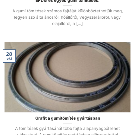
EPDM és egyéb gumi tömítések.
A gumi tömítések számos fajtáját különböztethetjük meg,
legyen szó általánosról, hőállóról, vegyszerállóról, vagy
olajállóról, a [...]
28
okt
Grafit a gumitömítés gyártásban
A tömítések gyártásánál több fajta alapanyagból lehet
választani. A gumitömítés gyártásban előszeretettel