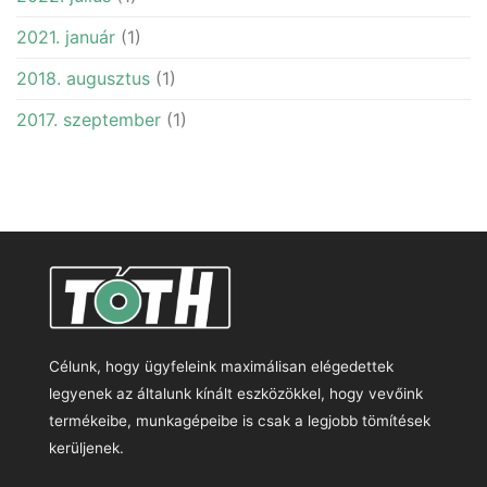
2021. január
(1)
2018. augusztus
(1)
2017. szeptember
(1)
Célunk, hogy ügyfeleink maximálisan elégedettek
legyenek az általunk kínált eszközökkel, hogy vevőink
termékeibe, munkagépeibe is csak a legjobb tömítések
kerüljenek.