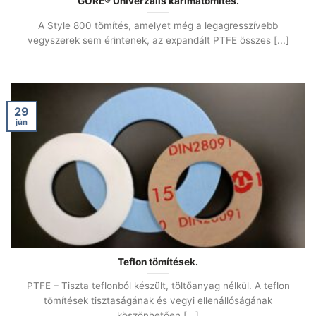
GORE® Univerzális karimatömítés.
A Style 800 tömítés, amelyet még a legagresszívebb
vegyszerek sem érintenek, az expandált PTFE összes [...]
29
jún
Teflon tömítések.
PTFE – Tiszta teflonból készült, töltőanyag nélkül. A teflon
tömítések tisztaságának és vegyi ellenállóságának
köszönhetően [...]