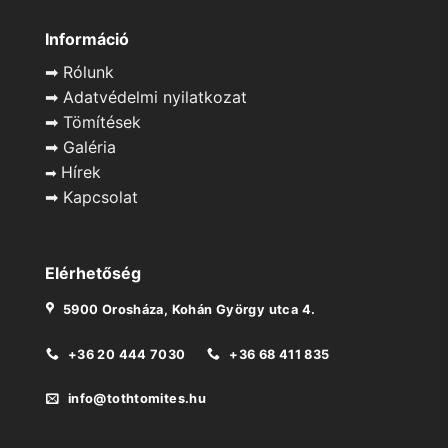
Információ
➡
Rólunk
➡
Adatvédelmi nyilatkozat
➡
Tömítések
➡
Galéria
Hírek
➡
➡
Kapcsolat
Elérhetőség
5900 Orosháza, Kohán György utca 4.
+36 20 444 7030
+36 68 411 835
info@tothtomites.hu