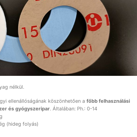
yag nélkül.
gyi ellenállóságának köszönhetően a
főbb felhasználási
zer és gyógyszeripar
. Általában: Ph.: 0-14
g
ég (hideg folyás)