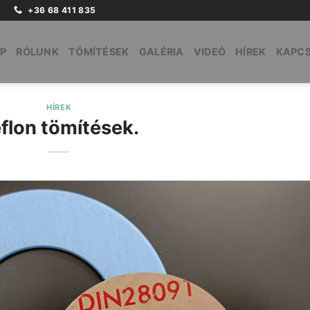
+36 68 411 835
P
RÓLUNK
TÖMÍTÉSEK
GALÉRIA
VIDEÓ
HÍREK
KAPC
HÍREK
flon tömítések.