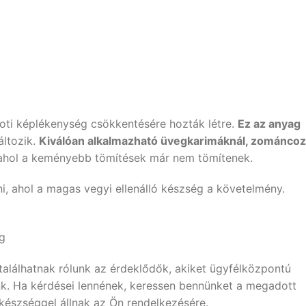
oti képlékenység csökkentésére hozták létre.
Ez az anyag
áltozik.
Kiválóan alkalmazható üvegkarimáknál, zománcoz
, ahol a keményebb tömítések már nem tömítenek.
ni, ahol a magas vegyi ellenálló készség a követelmény.
g
találhatnak rólunk az érdeklődők, akiket ügyfélközpontú
runk. Ha kérdései lennének, keressen bennünket a megadott
készséggel állnak az Ön rendelkezésére.