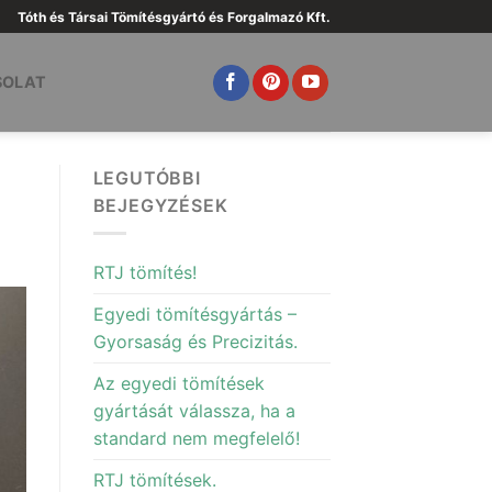
Tóth és Társai Tömítésgyártó és Forgalmazó Kft.
SOLAT
LEGUTÓBBI
BEJEGYZÉSEK
RTJ tömítés!
Egyedi tömítésgyártás –
Gyorsaság és Precizitás.
Az egyedi tömítések
gyártását válassza, ha a
standard nem megfelelő!
RTJ tömítések.