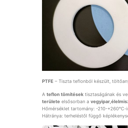
PTFE
– Tiszta teflonból készült, töltőan
A
teflon tömítések
tisztaságának és ve
területe
elsősorban a
vegyipar,élelmis
Hőmérséklet tartomány: -210-+260°C-i
Hátránya: terheléstől függő képlékenys