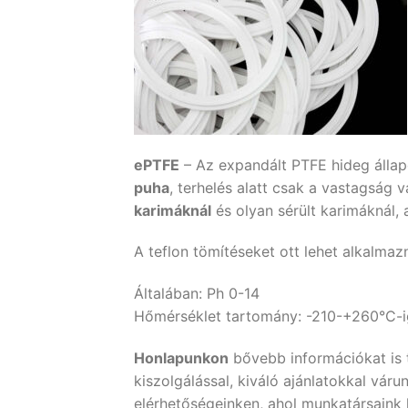
ePTFE
– Az expandált PTFE hideg állap
puha
, terhelés alatt csak a vastagság v
karimáknál
és olyan sérült karimáknál
A teflon tömítéseket ott lehet alkalmaz
Általában: Ph 0-14
Hőmérséklet tartomány: -210-+260°C-i
Honlapunkon
bővebb információkat is 
kiszolgálással, kiváló ajánlatokkal vá
elérhetőségeinken, ahol munkatársaink 