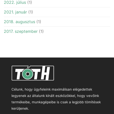
2022. július
(1)
2021. január
(1)
2018. augusztus
(1)
2017. szeptember
(1)
Célunk, hogy ügyfeleink maximálisan elégedettek
legyenek az általunk kínált eszközökkel, hogy vevőink
termékeibe, munkagépeibe is csak a legjobb tömítések
kerüljenek.