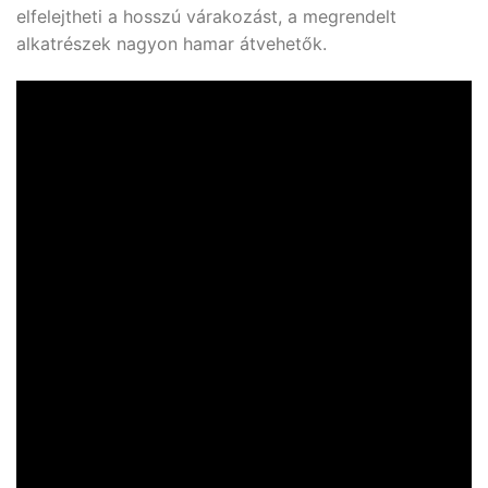
elfelejtheti a hosszú várakozást, a megrendelt
alkatrészek nagyon hamar átvehetők.