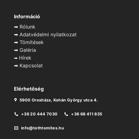
Információ
➡
Rólunk
➡
Adatvédelmi nyilatkozat
➡
Tömítések
➡
Galéria
Hírek
➡
➡
Kapcsolat
Elérhetőség
5900 Orosháza, Kohán György utca 4.
+36 20 444 7030
+36 68 411 835
info@tothtomites.hu