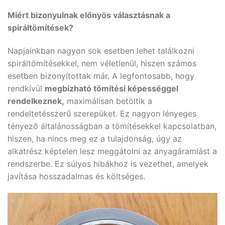
Miért bizonyulnak előnyös választásnak a
spiráltömítések?
Napjainkban nagyon sok esetben lehet találkozni
spiráltömítésekkel, nem véletlenül, hiszen számos
esetben bizonyítottak már. A legfontosabb, hogy
rendkívül
megbízható tömítési képességgel
rendelkeznek,
maximálisan betöltik a
rendeltetésszerű szerepüket. Ez nagyon lényeges
tényező általánosságban a tömítésekkel kapcsolatban,
hiszen, ha nincs meg ez a tulajdonság, úgy az
alkatrész képtelen lesz meggátolni az anyagáramlást a
rendszerbe. Ez súlyos hibákhoz is vezethet, amelyek
javítása hosszadalmas és költséges.