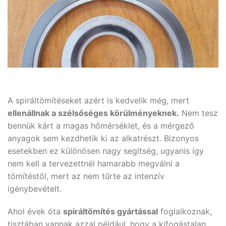
A spiráltömítéseket azért is kedvelik még, mert
ellenállnak a szélsőséges körülményeknek.
Nem tesz
bennük kárt a magas hőmérséklet, és a mérgező
anyagok sem kezdhetik ki az alkatrészt. Bizonyos
esetekben ez különösen nagy segítség, ugyanis így
nem kell a tervezettnél hamarabb megválni a
tömítéstől, mert az nem tűrte az intenzív
igénybevételt.
Ahol évek óta
spiráltömítés gyártással
foglalkoznak,
tisztában vannak azzal például, hogy a kifogástalan