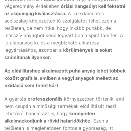
végeredmény érdekében
óriási hangsúlyt kell fektetni
az alapanyag kiválasztásra.
A rozsdamentes
acélszalag kifejezetten jó szolgálatot tehet ezen a
területen, de nem ritka, hogy inkább puhább, de
masszív anyagból kerül legyártásra a spiráltömítés. A
jó alapanyag kulcs a megbízható alkatrész
legyártásához, azonban a
körülmények is sokat
számítanak ilyenkor.
Az előállításhoz alkalmazott puha anyag lehet többek
között grafit is, amiben a vegyi anyagok mellett az
oxidáció sem tehet kárt.
A gyártás
professzionális
környezetben történik, ami
nem csupán a minőségi termékek előállítását teszi
lehetővé, hanem azt is, hogy
könnyedén
alkalmazkodjunk a rövid határidőkhöz.
Ezen a
területen is meglehetősen fontos a gyorsaság, itt