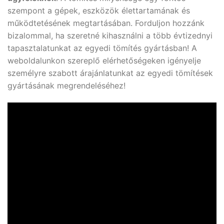
szempont a gépek, eszközök élettartamának és
működtetésének megtartásában. Forduljon hozzánk
bizalommal, ha szeretné kihasználni a több évtizednyi
tapasztalatunkat az egyedi tömítés gyártásban! A
weboldalunkon szereplő elérhetőségeken igényelje
személyre szabott árajánlatunkat az egyedi tömítések
gyártásának megrendeléséhez!