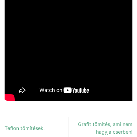
Grafit tömítés, ami nem
Teflon tömítések.
hagyja cserben!