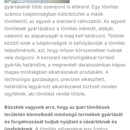
gyártásánál több szempont is előkerül. Egy tömítés
számos tulajdonságban különbözhet a másik
tömítéstől, az egyedi a standard változattól. Az egyedi
tömítések gyártásához a tömítés méretét, alakját,
valamint az alapanyagát is meg kell határozni. Többek
között ezek a tulajdonságok is befolyásolják a tömítés
teljesítményét, azt, hogy milyen környezetben tudnak
vele dolgozni. A korszerű technológiákkal történő
gyártás határidőre, a megrendelt darabszámban képes
magas minőségben alkatrészeket produkálni. A
technológia gazdaságos, precízen elkészített,
határidőre legyártott alkatrészeket biztosít minden
ügyfélnek, aki tömítést rendel tőlünk.
Büszkék vagyunk arra, hogy az ipari tömítések
területén kiemelkedő minőségű termékek gyártását
és forgalmazását tudjuk nyújtani a vásárlóknak és
ügyfeleknek
. A tömítés milyensége egy fontos