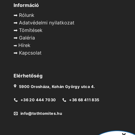
Információ
➡
Rólunk
➡
Adatvédelmi nyilatkozat
➡
Tömítések
➡
Galéria
Hírek
➡
➡
Kapcsolat
Elérhetőség
5900 Orosháza, Kohán György utca 4.
+36 20 444 7030
+36 68 411 835
info@tothtomites.hu