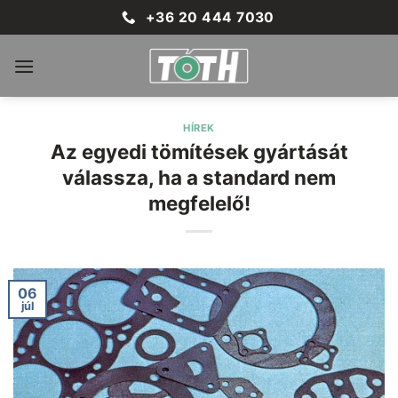
Skip
+36 20 444 7030
to
content
HÍREK
Az egyedi tömítések gyártását
válassza, ha a standard nem
megfelelő!
06
júl