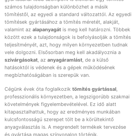
számos tulajdonságban különbözhet a másik
tömítéstől, az egyedi a standard változattól. Az egyedi
tömítések gyártásához a tömítés méretét, alakját,
valamint az
alapanyagát
is meg kell határozni. Többek
között ezek a tulajdonságok is befolyásolják a tömítés
teljesítményét, azt, hogy milyen környezetben tudnak
vele dolgozni. Elsősorban meg kell akadályoznia a
szivárgásokat
, az
anyagáramlást
, de a külső
hatásoktól is védenek és a gépek működésének
megbízhatóságában is szerepük van.
Cégünk évek óta foglalkozik
tömítés gyártással
,
professzionális környezetben, a legszigorúbb szakmai
követelmények figyelembevételével. Ez idő alatt
kitapasztalhattuk, hogy az eredményes munkában
kulcsfontosságú szerepet tölt be a körültekintő
anyagválasztás is. A megrendelt termékek tervezése
és gyártása magas színvonalon történik.