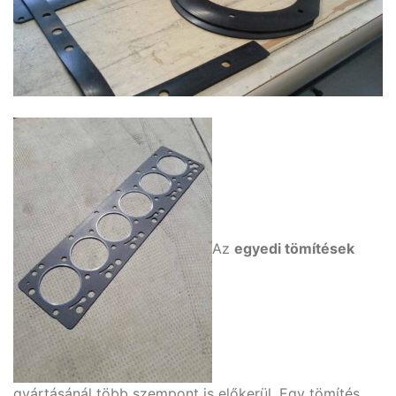
Az
egyedi tömítések
gyártásánál több szempont is előkerül. Egy tömítés