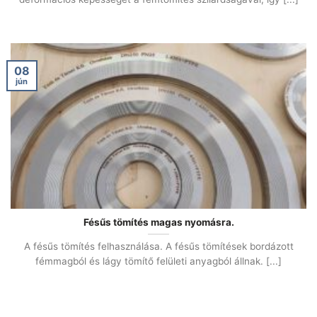
08
jún
Fésűs tömítés magas nyomásra.
A fésűs tömítés felhasználása. A fésűs tömítések bordázott
fémmagból és lágy tömítő felületi anyagból állnak. [...]