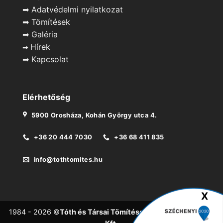
➡
Adatvédelmi nyilatkozat
➡
Tömítések
➡
Galéria
Hírek
➡
➡
Kapcsolat
Elérhetőség
5900 Orosháza, Kohán György utca 4.
+36 20 444 7030
+36 68 411 835
info@tothtomites.hu
1984 - 2026 ©
Tóth és Társai Tömítésgyártó és Forgalmazó