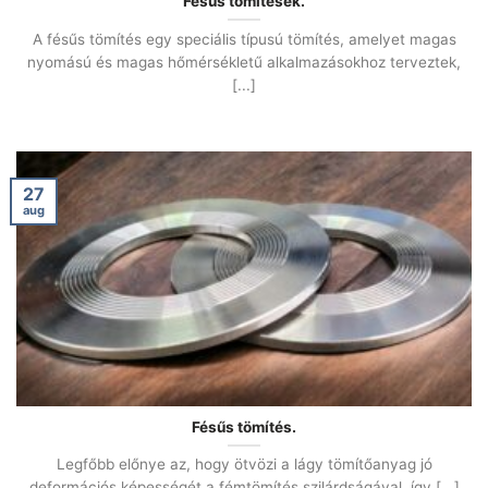
Fésűs tömítések.
A fésűs tömítés egy speciális típusú tömítés, amelyet magas
nyomású és magas hőmérsékletű alkalmazásokhoz terveztek,
[...]
27
aug
Fésűs tömítés.
Legfőbb előnye az, hogy ötvözi a lágy tömítőanyag jó
deformációs képességét a fémtömítés szilárdságával, így [...]