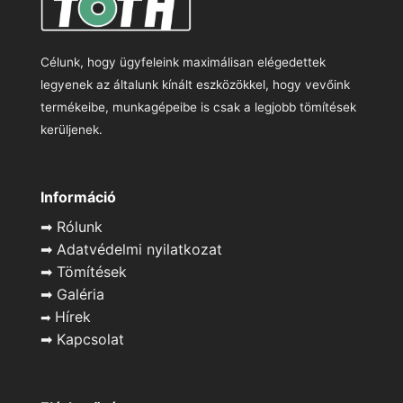
Célunk, hogy ügyfeleink maximálisan elégedettek
legyenek az általunk kínált eszközökkel, hogy vevőink
termékeibe, munkagépeibe is csak a legjobb tömítések
kerüljenek.
Információ
➡
Rólunk
➡
Adatvédelmi nyilatkozat
➡
Tömítések
➡
Galéria
Hírek
➡
➡
Kapcsolat