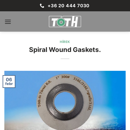
Skip
+36 20 444 7030
to
content
HÍREK
Spiral Wound Gaskets.
06
febr