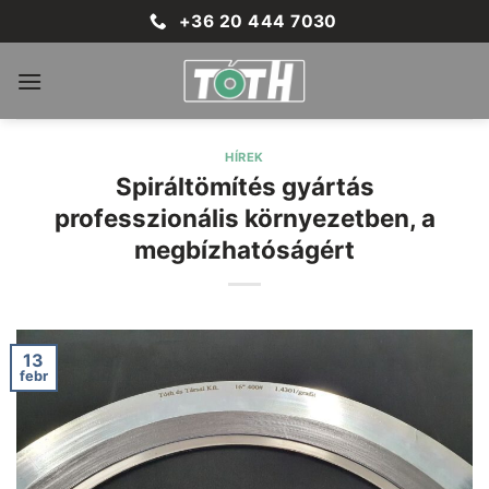
Skip
+36 20 444 7030
to
content
HÍREK
Spiráltömítés gyártás
professzionális környezetben, a
megbízhatóságért
13
febr