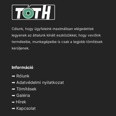
Célunk, hogy ügyfeleink maximálisan elégedettek
legyenek az általunk kínált eszközökkel, hogy vevőink
termékeibe, munkagépeibe is csak a legjobb tömítések
kerüljenek.
Információ
➡
Rólunk
➡
Adatvédelmi nyilatkozat
➡
Tömítések
➡
Galéria
Hírek
➡
➡
Kapcsolat