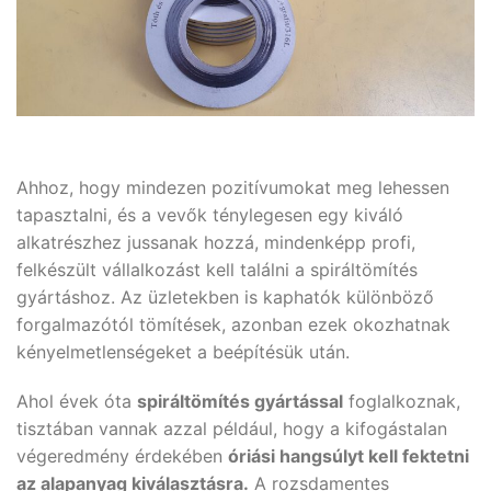
Ahhoz, hogy mindezen pozitívumokat meg lehessen
tapasztalni, és a vevők ténylegesen egy kiváló
alkatrészhez jussanak hozzá, mindenképp profi,
felkészült vállalkozást kell találni a spiráltömítés
gyártáshoz. Az üzletekben is kaphatók különböző
forgalmazótól tömítések, azonban ezek okozhatnak
kényelmetlenségeket a beépítésük után.
Ahol évek óta
spiráltömítés gyártással
foglalkoznak,
tisztában vannak azzal például, hogy a kifogástalan
végeredmény érdekében
óriási hangsúlyt kell fektetni
az alapanyag kiválasztásra.
A rozsdamentes