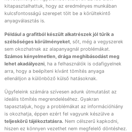
kitapasztalhattuk, hogy az eredményes munkában
kulcsfontosságú szerepet tölt be a körültekintő
anyagválasztás is.
Például a grafitból készült alkatrészek jól tűrik a
szélsőséges körülményeket
, sőt, még a vegyszerek
sem okozhatnak az alapanyagnál problémákat.
Számos kényelmetlen, drága meghibásodást meg
lehet akadályozni
, ha a felhasználók is odafigyelnek
arra, hogy a beépíteni kívánt tömítés anyaga
ellenálljon a különböző külső hatásoknak.
Ügyfeleink számára szívesen adunk útmutatást az
ideális tömítés megrendeléséhez. Gyakran
tapasztaljuk, hogy a problémákat az információhiány
is okozhatja, éppen ezért fel vagyunk készülve a
teljeskörű tájékoztatásra.
Nem célszerű kapkodni,
hiszen ez könnyen vezethet nem megfelelő döntéshez.