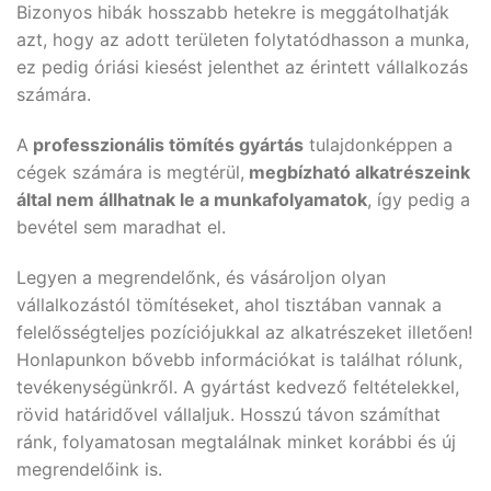
Bizonyos hibák hosszabb hetekre is meggátolhatják
azt, hogy az adott területen folytatódhasson a munka,
ez pedig óriási kiesést jelenthet az érintett vállalkozás
számára.
A
professzionális tömítés gyártás
tulajdonképpen a
cégek számára is megtérül,
megbízható alkatrészeink
által nem állhatnak le a munkafolyamatok
, így pedig a
bevétel sem maradhat el.
Legyen a megrendelőnk, és vásároljon olyan
vállalkozástól tömítéseket, ahol tisztában vannak a
felelősségteljes pozíciójukkal az alkatrészeket illetően!
Honlapunkon bővebb információkat is találhat rólunk,
tevékenységünkről. A gyártást kedvező feltételekkel,
rövid határidővel vállaljuk. Hosszú távon számíthat
ránk, folyamatosan megtalálnak minket korábbi és új
megrendelőink is.