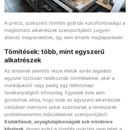
A precíz, szakszerű tömítés gyártás kulcsfontosságú a
megbízható alkatrészek szempontjából. Legyen
állandó megrendelőnk, így nem érhetik meglepetések!
Tömítések: több, mint egyszerű
alkatrészek
Az emberek jelentős része életük során legalább
egyszer biztosan találkoznak tömítésekkel, akár a
munkájukból vagy pedig egy hétköznapi
tevékenységből kifolyólag. Egyesek bele sem
gondolnak abba, hogy ezek az egyszerű alkatrészek
valójában mennyire sokat számítanak a rendszerek
problémamentes működésének szempontjából.
Kialakításuk, anyagtulajdonságaik sok mindenre
kihatnak
, éppen ezért a tömítés gyártást nem lehet a