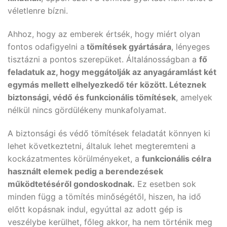
véletlenre bízni.
Ahhoz, hogy az emberek értsék, hogy miért olyan
fontos odafigyelni a
tömítések gyártására
, lényeges
tisztázni a pontos szerepüket. Általánosságban a
fő
feladatuk az, hogy meggátolják az anyagáramlást két
egymás mellett elhelyezkedő tér között. Léteznek
biztonsági, védő és funkcionális tömítések
, amelyek
nélkül nincs gördülékeny munkafolyamat.
A biztonsági és védő tömítések feladatát könnyen ki
lehet következtetni, általuk lehet megteremteni a
kockázatmentes körülményeket, a
funkcionális célra
használt elemek pedig a berendezések
működtetéséről gondoskodnak.
Ez esetben sok
minden függ a tömítés minőségétől, hiszen, ha idő
előtt kopásnak indul, egyúttal az adott gép is
veszélybe kerülhet, főleg akkor, ha nem történik meg