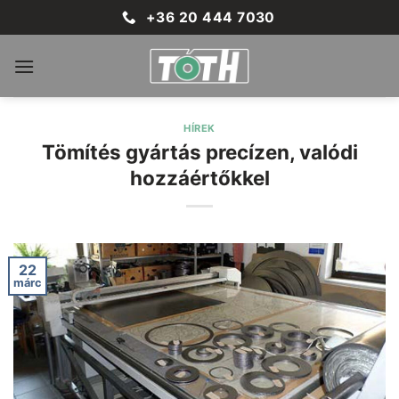
Skip
+36 20 444 7030
to
content
HÍREK
Tömítés gyártás precízen, valódi
hozzáértőkkel
22
márc