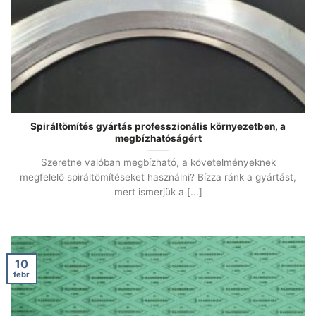
Spiráltömítés gyártás professzionális környezetben, a
megbízhatóságért
Szeretne valóban megbízható, a követelményeknek
megfelelő spiráltömítéseket használni? Bízza ránk a gyártást,
mert ismerjük a [...]
10
febr