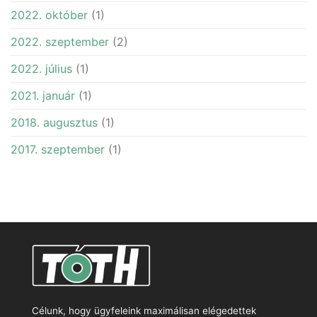
2022. október
(1)
2022. szeptember
(2)
2022. július
(1)
2021. január
(1)
2018. augusztus
(1)
2017. szeptember
(1)
Célunk, hogy ügyfeleink maximálisan elégedettek