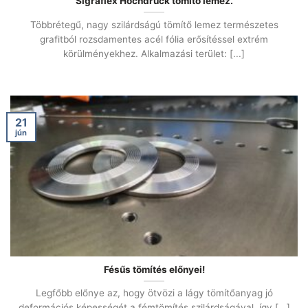
Sigraflex Hochdruck tömítő lemez.
Többrétegű, nagy szilárdságú tömítő lemez természetes
grafitból rozsdamentes acél fólia erősítéssel extrém
körülményekhez. Alkalmazási terület: [...]
21
jún
Fésűs tömítés előnyei!
Legfőbb előnye az, hogy ötvözi a lágy tömítőanyag jó
deformációs képességét a fémtömítés szilárdságával, így [...]