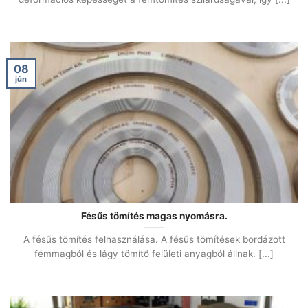
08
jún
Fésűs tömítés magas nyomásra.
A fésűs tömítés felhasználása. A fésűs tömítések bordázott
fémmagból és lágy tömítő felületi anyagból állnak. [...]