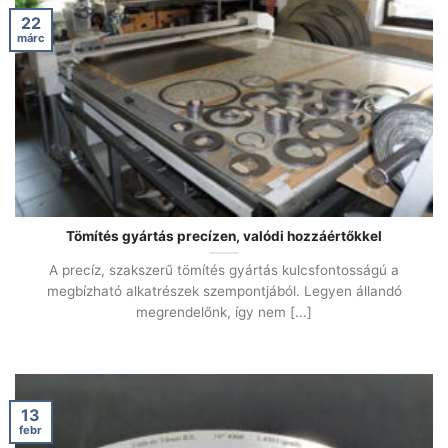
22
márc
Tömítés gyártás precízen, valódi hozzáértőkkel
A precíz, szakszerű tömítés gyártás kulcsfontosságú a
megbízható alkatrészek szempontjából. Legyen állandó
megrendelőnk, így nem [...]
13
febr