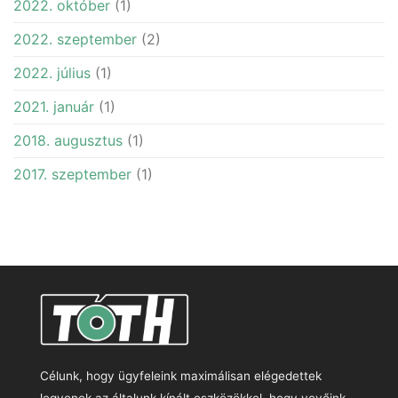
2022. október
(1)
2022. szeptember
(2)
2022. július
(1)
2021. január
(1)
2018. augusztus
(1)
2017. szeptember
(1)
Célunk, hogy ügyfeleink maximálisan elégedettek