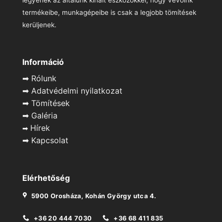
legyenek az általunk kínált eszközökkel, hogy vevőink
termékeibe, munkagépeibe is csak a legjobb tömítések
kerüljenek.
Információ
➡
Rólunk
➡
Adatvédelmi nyilatkozat
➡
Tömítések
➡
Galéria
Hírek
➡
➡
Kapcsolat
Elérhetőség
5900 Orosháza, Kohán György utca 4.
+36 20 444 7030
+36 68 411 835