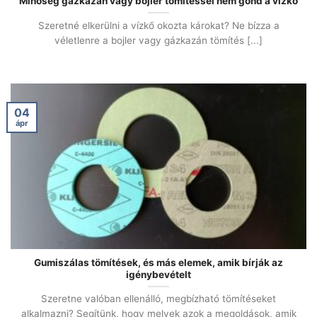
Minőség gázkazán vagy bojler tömítéssel nem gond a vízkő
Szeretné elkerülni a vízkő okozta károkat? Ne bízza a
véletlenre a bojler vagy gázkazán tömítés [...]
04
ápr
Gumiszálas tömítések, és más elemek, amik bírják az
igénybevételt
Szeretne valóban ellenálló, megbízható tömítéseket
alkalmazni? Segítünk, hogy melyek azok a megoldások, amik