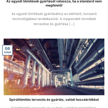
Az egyedi tömítések gyártását válassza, ha a standard nem
megfelelő!
Az egyedi tömítések gyártásához az elérhető, korszerű
technológiákkal rendelkezünk. A megrendelt termékek
tervezése és gyártása [...]
06
szept
Spiráltömítés tervezés és gyártás, valódi hozzáértőkkel
Spiráltömítés tervezés és gyártás valódi hozzáértőkkel.